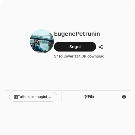
EugenePetrunin
Segui
Condividi
57 follower
|
134.3k download
Tutte le immagini
Filtri