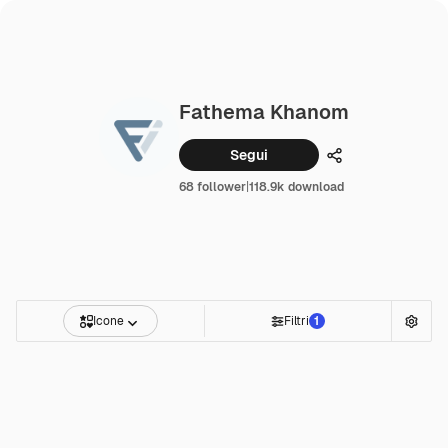
Fathema Khanom
Segui
Condividi
68 follower
|
118.9k download
Icone
Filtri
1