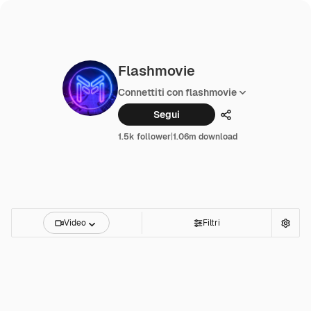
Flashmovie
Connettiti con flashmovie
Segui
Condividi
1.5k follower
|
1.06m download
Video
Filtri