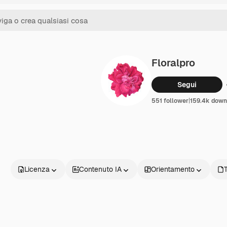
Floralpro
Segui
551 follower
|
159.4k down
Licenza
Contenuto IA
Orientamento
T