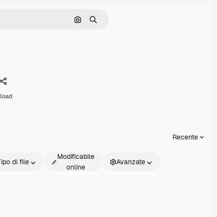
Cerca per immagine
Ricerca
Condividi
load
Recente
Modificabile
ipo di file
Avanzate
online