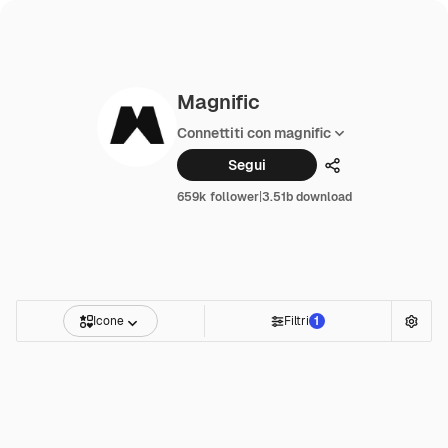
Magnific
Connettiti con magnific
Segui
Condividi
659k follower
|
3.51b download
Icone
Filtri
1