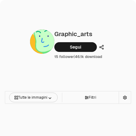
Graphic_arts
Segui
Condividi
15 follower
|
46.1k download
Tutte le immagini
Filtri