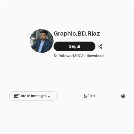
Graphic.BD.Riaz
Segui
Condividi
51 follower
|
207.2k download
Tutte le immagini
Filtri