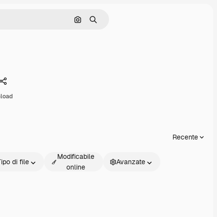
Cerca per immagine
Ricerca
Condividi
load
Recente
Modificabile
ipo di file
Avanzate
online