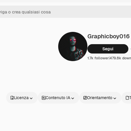
Graphicboy016
Segui
1.7k follower
|
479.8k down
Licenza
Contenuto IA
Orientamento
T