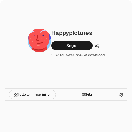
Happypictures
Segui
Condividi
2.6k follower
|
724.5k download
Tutte le immagini
Filtri