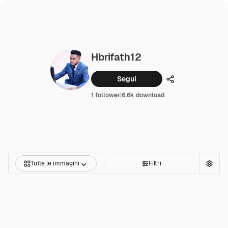
Hbrifath12
Segui
Condividi
1 follower
|
6.6k download
Tutte le immagini
Filtri