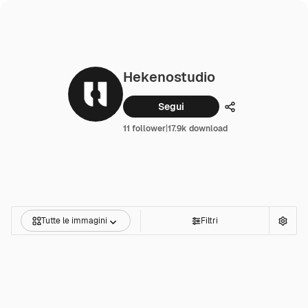
Hekenostudio
Segui
Condividi
11 follower
|
17.9k download
Tutte le immagini
Filtri