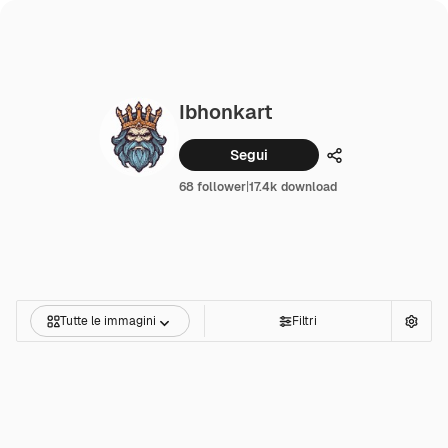
Ibhonkart
Segui
Condividi
68 follower
|
17.4k download
Tutte le immagini
Filtri