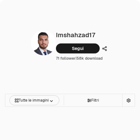
Imshahzad17
Segui
Condividi
71 follower
|
58k download
Tutte le immagini
Filtri