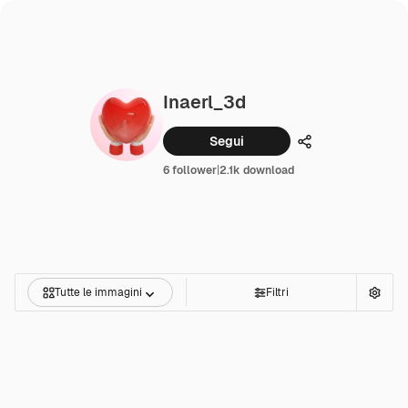
Inaerl_3d
Segui
Condividi
6 follower
|
2.1k download
Tutte le immagini
Filtri