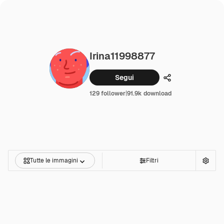
Irina11998877
Segui
Condividi
129 follower
|
91.9k download
Tutte le immagini
Filtri