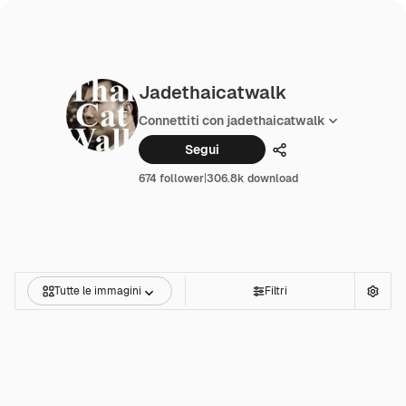
Jadethaicatwalk
Connettiti con jadethaicatwalk
Segui
Condividi
674 follower
|
306.8k download
Tutte le immagini
Filtri