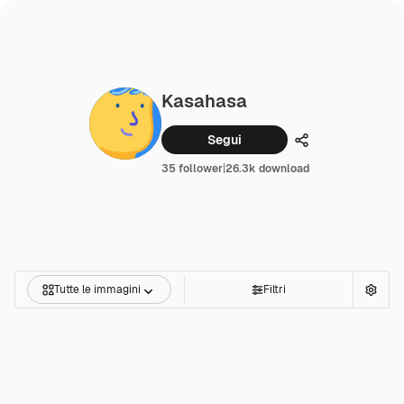
Kasahasa
Segui
Condividi
35 follower
|
26.3k download
Tutte le immagini
Filtri