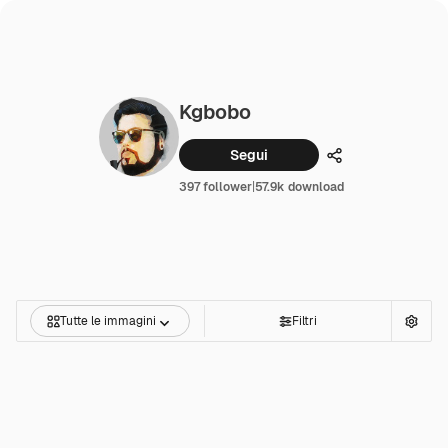
Kgbobo
Segui
Condividi
397 follower
|
57.9k download
Tutte le immagini
Filtri