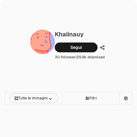
Khaiinauy
Segui
Condividi
30 follower
|
29.6k download
Tutte le immagini
Filtri