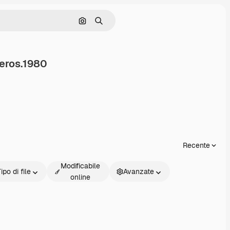
Cerca per immagine
Ricerca
eros.1980
i
Recente
Modificabile
ipo di file
Avanzate
online