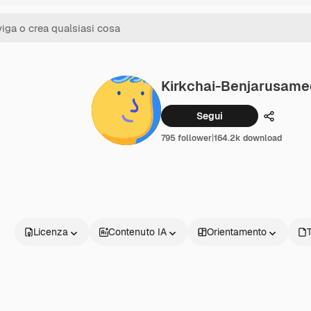
Kirkchai-Benjarusame
Segui
Condivid
795 follower
|
164.2k download
Licenza
Contenuto IA
Orientamento
T