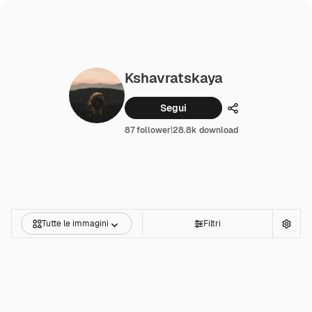
Kshavratskaya
Segui
Condividi
87 follower
|
28.8k download
Tutte le immagini
Filtri