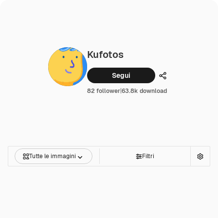
Kufotos
Segui
Condividi
82 follower
|
63.8k download
Tutte le immagini
Filtri