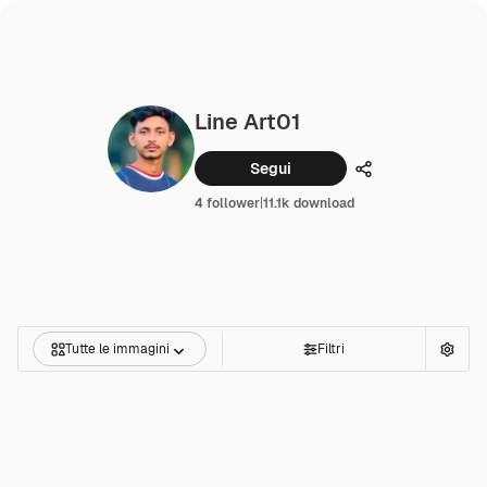
Line Art01
Segui
Condividi
4 follower
|
11.1k download
Tutte le immagini
Filtri