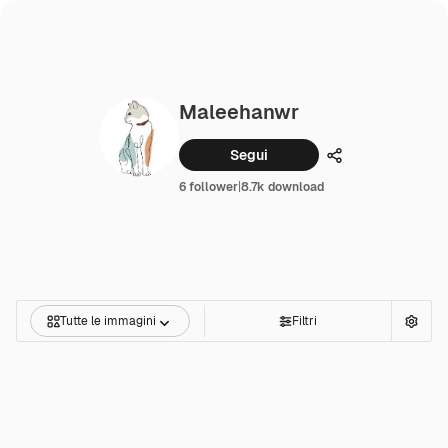
Maleehanwr
Segui
Condividi
6 follower
|
8.7k download
Tutte le immagini
Filtri