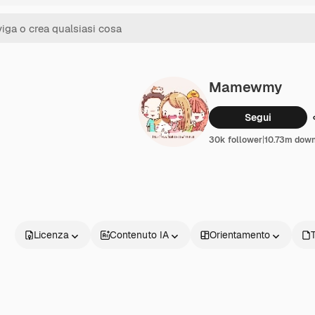
Mamewmy
Segui
30k follower
|
10.73m dow
Licenza
Contenuto IA
Orientamento
T