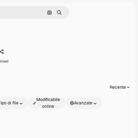
Cerca per immagine
Ricerca
Condividi
nload
Recente
Modificabile
ipo di file
Avanzate
online