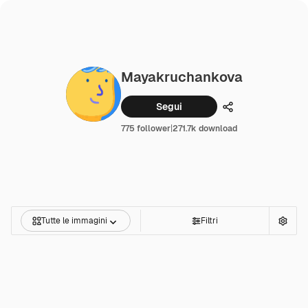
Mayakruchankova
Segui
Condividi
775 follower
|
271.7k download
Tutte le immagini
Filtri