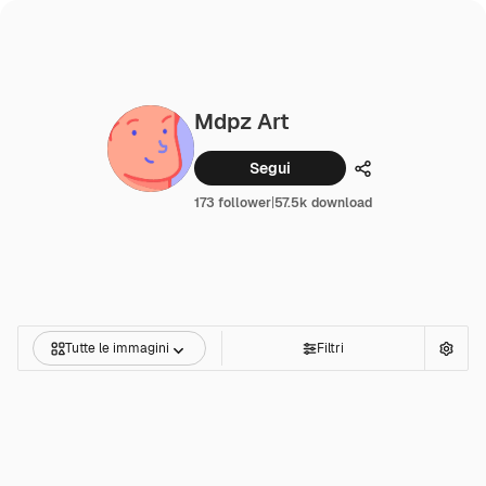
Mdpz Art
Segui
Condividi
173 follower
|
57.5k download
Tutte le immagini
Filtri