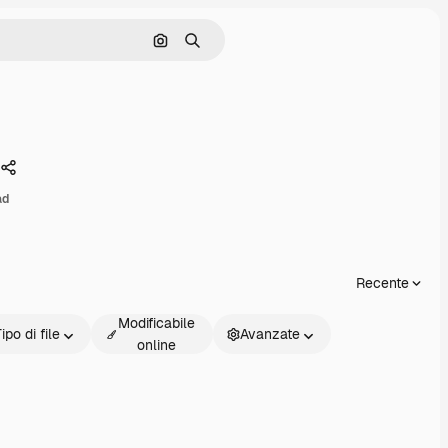
Cerca per immagine
Ricerca
2
Condividi
ad
Recente
Modificabile
ipo di file
Avanzate
online