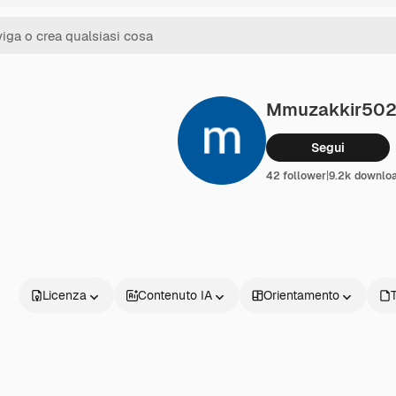
Mmuzakkir50
Segui
42 follower
|
9.2k downlo
Licenza
Contenuto IA
Orientamento
T