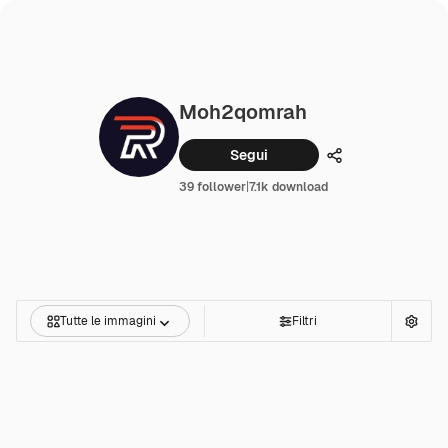
Moh2qomrah
Segui
Condividi
39 follower
|
7.1k download
Tutte le immagini
Filtri