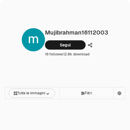
Mujibrahman16112003
Segui
Condividi
16 follower
|
2.8k download
Tutte le immagini
Filtri