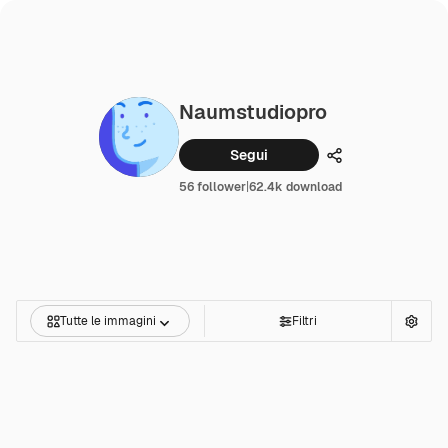
Naumstudiopro
Segui
Condividi
56 follower
|
62.4k download
Tutte le immagini
Filtri