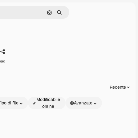
Cerca per immagine
Ricerca
Condividi
oad
Recente
Modificabile
ipo di file
Avanzate
online