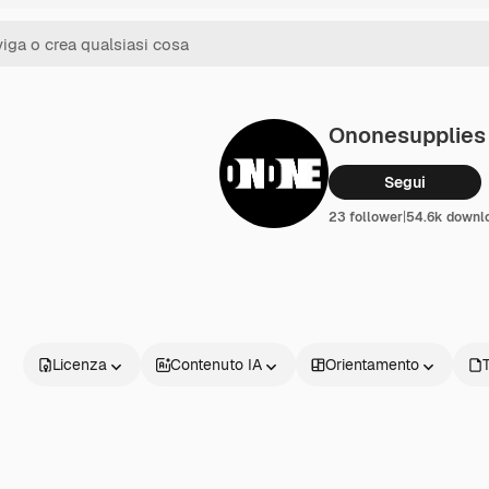
Ononesupplies
Segui
23 follower
|
54.6k downl
Licenza
Contenuto IA
Orientamento
T