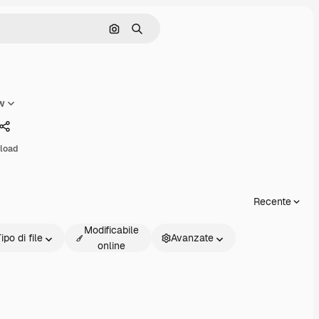
Cerca per immagine
Ricerca
aw
Condividi
load
Recente
Modificabile
ipo di file
Avanzate
online