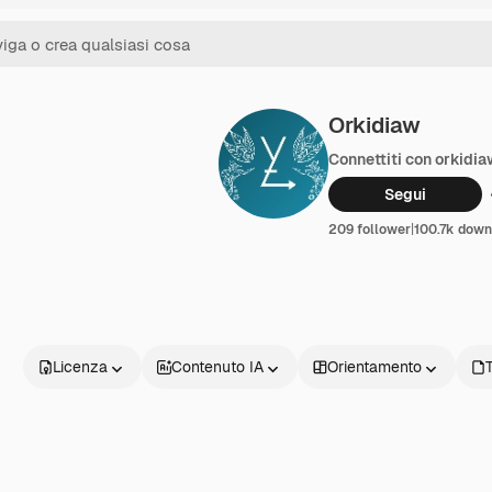
Orkidiaw
Connettiti con orkidi
Segui
209 follower
|
100.7k down
Licenza
Contenuto IA
Orientamento
T