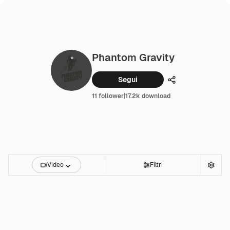
Phantom Gravity
Segui
Condividi
11 follower
|
17.2k download
Video
Filtri