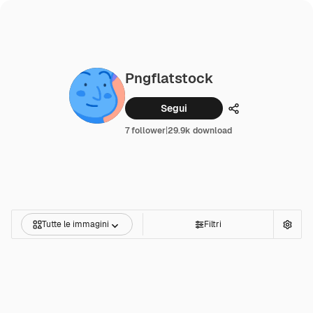
Pngflatstock
Segui
Condividi
7 follower
|
29.9k download
Tutte le immagini
Filtri