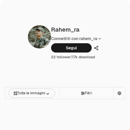
Rahem_ra
Connettiti con rahem_ra
Segui
Condividi
22 follower
|
7.7k download
Tutte le immagini
Filtri