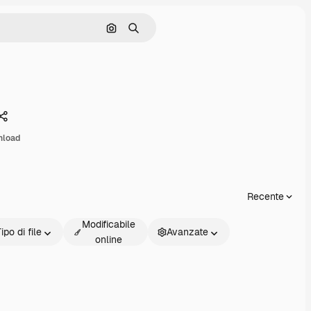
Cerca per immagine
Ricerca
Condividi
nload
Recente
Modificabile
ipo di file
Avanzate
online