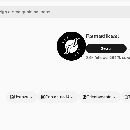
Ramadikast
Segui
2.4k follower
|
255.7k dow
Licenza
Contenuto IA
Orientamento
T