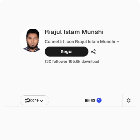
Riajul Islam Munshi
Connettiti con Riajul Islam Munshi
Segui
Condividi
130 follower
|
185.6k download
Icone
Filtri
1