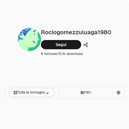
Rociogomezzuluaga1980
Segui
Condividi
8 follower
|
5.1k download
Tutte le immagini
Filtri