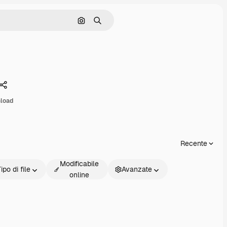
Cerca per immagine
Ricerca
Condividi
load
Recente
Modificabile
ipo di file
Avanzate
online