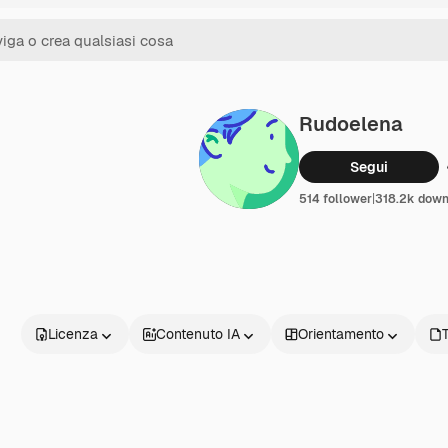
Rudoelena
Segui
514 follower
|
318.2k down
Licenza
Contenuto IA
Orientamento
T