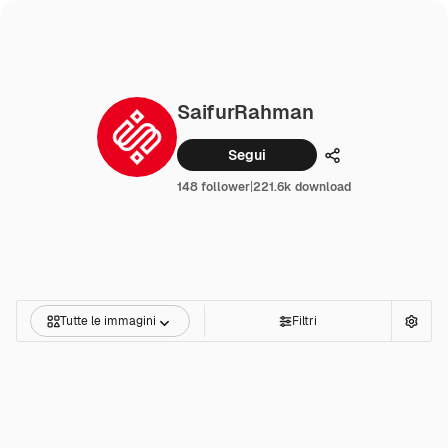
SaifurRahman
Segui
Condividi
148 follower
|
221.6k download
Tutte le immagini
Filtri