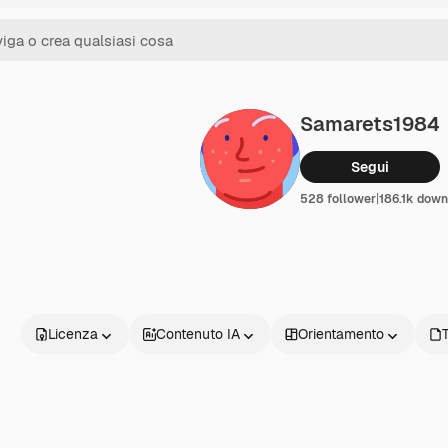
Samarets1984
Segui
528 follower
|
186.1k down
Licenza
Contenuto IA
Orientamento
T