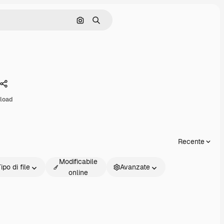
Cerca per immagine
Ricerca
Condividi
load
Recente
Modificabile
ipo di file
Avanzate
online