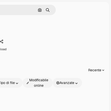
Cerca per immagine
Ricerca
Condividi
load
Recente
Modificabile
ipo di file
Avanzate
online