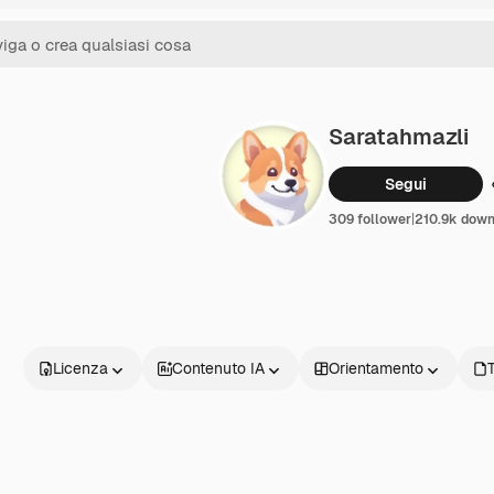
Saratahmazli
Segui
309 follower
|
210.9k down
Licenza
Contenuto IA
Orientamento
T