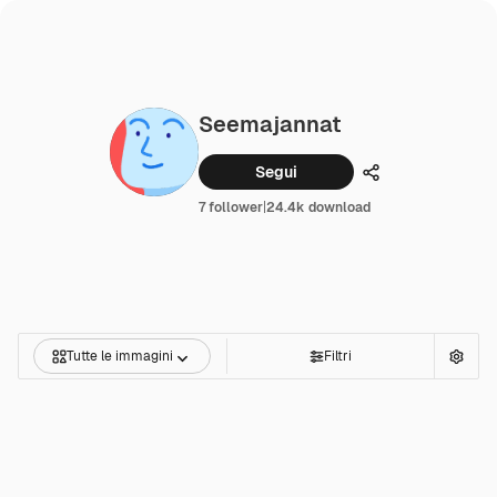
Seemajannat
Segui
Condividi
7 follower
|
24.4k download
Tutte le immagini
Filtri