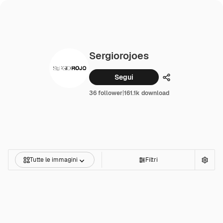
Sergiorojoes
Segui
Condividi
36 follower
|
161.1k download
Tutte le immagini
Filtri