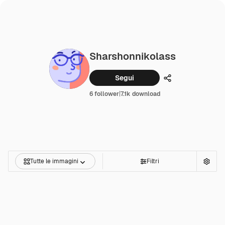
Sharshonnikolass
Segui
Condividi
6 follower
|
7.1k download
Tutte le immagini
Filtri