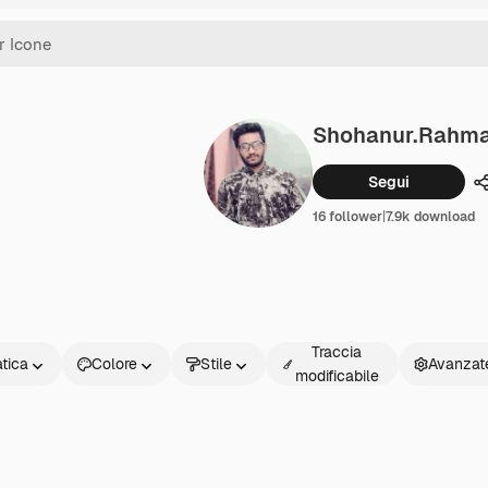
Shohanur.rahm
Segui
C
16 follower
|
7.9k download
Traccia
atica
Colore
Stile
Avanzat
modificabile
a
ta
r
ccia