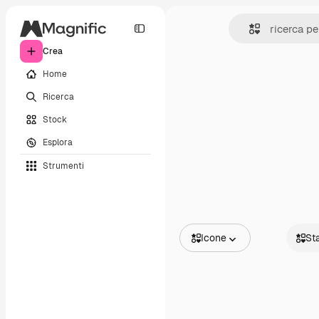
Crea
Home
Ricerca
Stock
Esplora
Strumenti
Icone
St
Tutte le immagini
Static
Vettori
Anima
Illustrazioni
Sticke
Foto
Interfa
PSD
Modelli