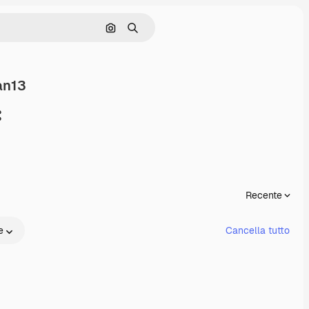
Cerca per immagine
Ricerca
an13
ondividi
Recente
e
Cancella tutto