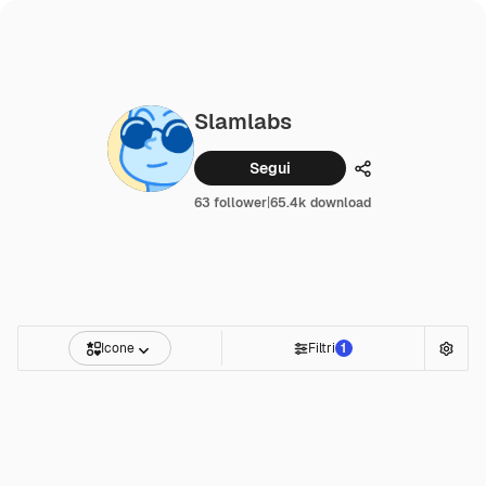
Slamlabs
Segui
Condividi
63 follower
|
65.4k download
Icone
Filtri
1