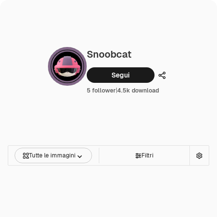
Snoobcat
Segui
Condividi
5 follower
|
4.5k download
Tutte le immagini
Filtri