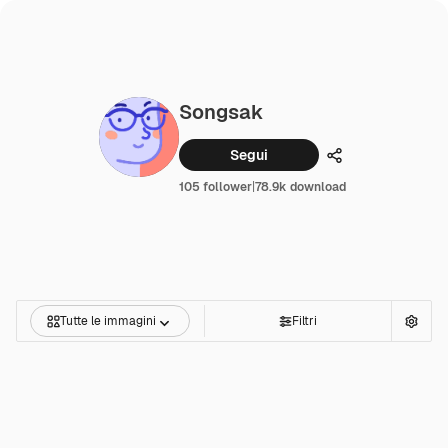
Songsak
Segui
Condividi
105 follower
|
78.9k download
Tutte le immagini
Filtri